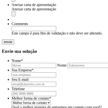
de
Anexar carta de apresentação
arquivos
Anexar carta de apresentação
permitidos:
Tipos
pdf,
de
doc,
arquivos
Comments
docx
permitidos:
pdf,
Este campo é para fins de validação e não deve ser alterado.
doc,
docx
Envie sua solução
Nome
*
Nome
Sua Empresa
*
Seu E-mail
Telefone
Melhor forma de contato
*
Qual a melhor maneira de entrarmos em contato com você?