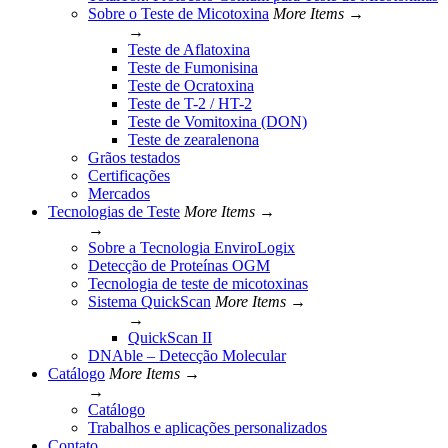
Sobre o Teste de Micotoxina
More Items →
→
Teste de Aflatoxina
Teste de Fumonisina
Teste de Ocratoxina
Teste de T-2 / HT-2
Teste de Vomitoxina (DON)
Teste de zearalenona
Grãos testados
Certificações
Mercados
Tecnologias de Teste
More Items →
→
Sobre a Tecnologia EnviroLogix
Detecção de Proteínas OGM
Tecnologia de teste de micotoxinas
Sistema QuickScan
More Items →
→
QuickScan II
DNAble – Detecção Molecular
Catálogo
More Items →
→
Catálogo
Trabalhos e aplicações personalizados
Contato