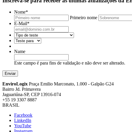
Inscreva-se para receber as últimas atualizações da 
Nome
*
Primeiro nome
E-Mail
*
Name
Este campo é para fins de validação e não deve ser alterado.
EnviroLogix
Praça Emilio Marconato, 1.000 - Galpão G24
Bairro Jd. Primavera
Jaguariúna-SP, CEP 13916-074
+55 19 3307 8887
BRASIL
Facebook
LinkedIn
YouTube
Instagram