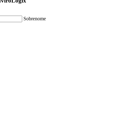
EnviroLogix
Sobrenome