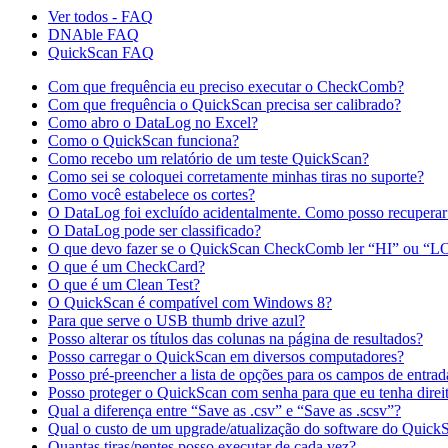
Ver todos - FAQ
DNAble FAQ
QuickScan FAQ
Com que frequência eu preciso executar o CheckComb?
Com que frequência o QuickScan precisa ser calibrado?
Como abro o DataLog no Excel?
Como o QuickScan funciona?
Como recebo um relatório de um teste QuickScan?
Como sei se coloquei corretamente minhas tiras no suporte?
Como você estabelece os cortes?
O DataLog foi excluído acidentalmente. Como posso recupera
O DataLog pode ser classificado?
O que devo fazer se o QuickScan CheckComb ler “HI” ou “LO”, 
O que é um CheckCard?
O que é um Clean Test?
O QuickScan é compatível com Windows 8?
Para que serve o USB thumb drive azul?
Posso alterar os títulos das colunas na página de resultados?
Posso carregar o QuickScan em diversos computadores?
Posso pré-preencher a lista de opções para os campos de entrad
Posso proteger o QuickScan com senha para que eu tenha direito
Qual a diferença entre “Save as .csv” e “Save as .scsv”?
Qual o custo de um upgrade/atualização do software do Quick
Quantas tiras/pentes posso executar de cada vez?