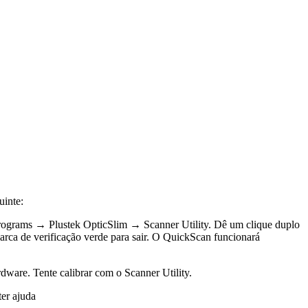
uinte:
 Programs → Plustek OpticSlim → Scanner Utility. Dê um clique duplo
 marca de verificação verde para sair. O QuickScan funcionará
dware. Tente calibrar com o Scanner Utility.
er ajuda