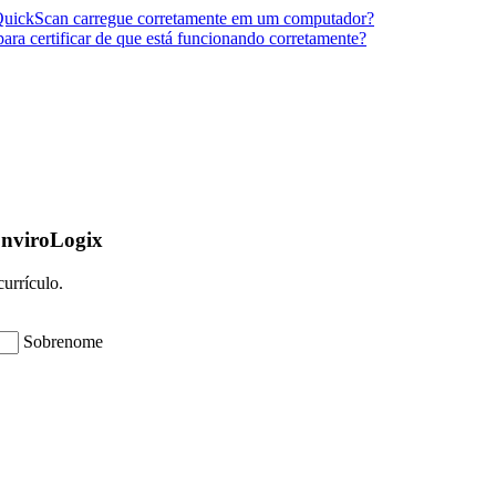
 QuickScan carregue corretamente em um computador?
ara certificar de que está funcionando corretamente?
EnviroLogix
urrículo.
Sobrenome