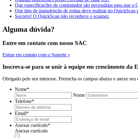
Que especificações de computador são necessárias para que o
Que tipo de manutenção de rotina devo realizar no QuickScan p
Socorro! O QuickScan não reconhece o scanner.
Alguma dúvida?
Entre em contato com nosso SAC
Entrar em contato com o Suporte »
Inscreva-se para se unir à equipe em crescimento da 
Obrigado pelo seu interesse. Preencha os campos abaixo e anexe seu c
Nome
*
Nome
Telefone
*
Email
*
Anexar currículo
*
Anexar currículo
Tipos