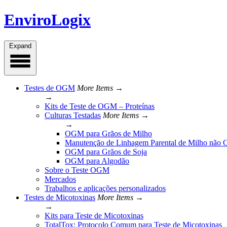
Skip
EnviroLogix
to
content
Expand
Testes de OGM
More Items →
→
Kits de Teste de OGM – Proteínas
Culturas Testadas
More Items →
→
OGM para Grãos de Milho
Manutenção de Linhagem Parental de Milho nã
OGM para Grãos de Soja
OGM para Algodão
Sobre o Teste OGM
Mercados
Trabalhos e aplicações personalizados
Testes de Micotoxinas
More Items →
→
Kits para Teste de Micotoxinas
TotalTox: Protocolo Comum para Teste de Micotoxinas