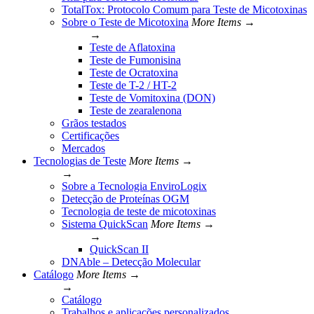
TotalTox: Protocolo Comum para Teste de Micotoxinas
Sobre o Teste de Micotoxina
More Items →
→
Teste de Aflatoxina
Teste de Fumonisina
Teste de Ocratoxina
Teste de T-2 / HT-2
Teste de Vomitoxina (DON)
Teste de zearalenona
Grãos testados
Certificações
Mercados
Tecnologias de Teste
More Items →
→
Sobre a Tecnologia EnviroLogix
Detecção de Proteínas OGM
Tecnologia de teste de micotoxinas
Sistema QuickScan
More Items →
→
QuickScan II
DNAble – Detecção Molecular
Catálogo
More Items →
→
Catálogo
Trabalhos e aplicações personalizados