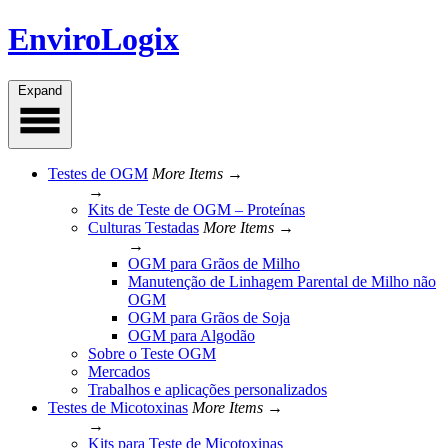
Skip
EnviroLogix
to
content
Expand
Testes de OGM
More Items →
→
Kits de Teste de OGM – Proteínas
Culturas Testadas
More Items →
→
OGM para Grãos de Milho
Manutenção de Linhagem Parental de Milho não
OGM
OGM para Grãos de Soja
OGM para Algodão
Sobre o Teste OGM
Mercados
Trabalhos e aplicações personalizados
Testes de Micotoxinas
More Items →
→
Kits para Teste de Micotoxinas